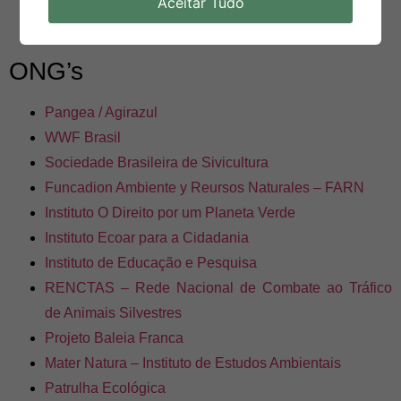
Aceitar Tudo
EnviroLink Network
Greenpeace International
ONG’s
Pangea / Agirazul
WWF Brasil
Sociedade Brasileira de Sivicultura
Funcadion Ambiente y Reursos Naturales – FARN
Instituto O Direito por um Planeta Verde
Instituto Ecoar para a Cidadania
Instituto de Educação e Pesquisa
RENCTAS – Rede Nacional de Combate ao Tráfico
de Animais Silvestres
Projeto Baleia Franca
Mater Natura – Instituto de Estudos Ambientais
Patrulha Ecológica