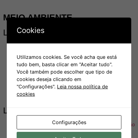
MEIO AMBIENTE
Cookies
Links Nacionais
Ministério do Meio Ambiente
Conselho Nacional do Meio Ambiente – CONAMA
Utilizamos cookies. Se você acha que está
Instituto Brasileiro do Meio Ambiente – IBAMA
tudo bem, basta clicar em "Aceitar tudo".
Você também pode escolher que tipo de
Agência Nacional de Águas – ANA
cookies deseja clicando em
Instituto Nacional de Metereologia – INMET
"Configurações".
Leia nossa política de
Ambiente Brasil – Portal Ambiental
cookies
Portal Brasil
Links Internacionais
Configurações
CDB – Convention on Biological Diversity (Convenção
sobre Diversidade Biológica)